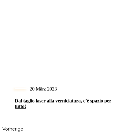
20 März 2023
Dal taglio laser alla verniciatura, c’è spazio per
tutto!
Vorherige