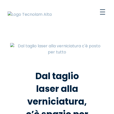
Tecnolam
Carpenteria metallica leggera e lavorazioni meccaniche
Dal taglio
laser alla
verniciatura,