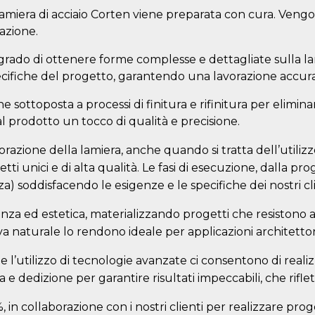
 lamiera di acciaio Corten viene preparata con cura. Vengo
azione.
in grado di ottenere forme complesse e dettagliate sulla l
pecifiche del progetto, garantendo una lavorazione accura
viene sottoposta a processi di finitura e rifinitura per elim
al prodotto un tocco di qualità e precisione.
azione della lamiera, anche quando si tratta dell’utilizzo 
etti unici e di alta qualità. Le fasi di esecuzione, dalla 
za) soddisfacendo le esigenze e le specifiche dei nostri cli
nza ed estetica, materializzando progetti che resistono al
tiva naturale lo rendono ideale per applicazioni architetto
l’utilizzo di tecnologie avanzate ci consentono di realizzar
ra e dedizione per garantire risultati impeccabili, che rifl
, in collaborazione con i nostri clienti per realizzare proge