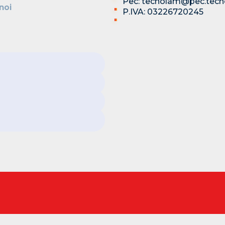
Pec: tecnolam@pec.tecn
noi
P.IVA: 03226720245